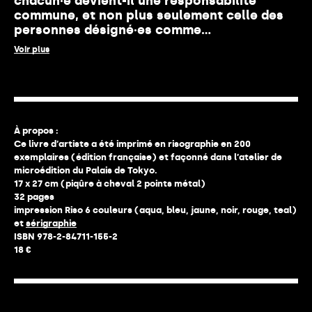
chacun·e devient-il une responsabilité
commune, et non plus seulement celle des
personnes désigné·es comme
«
handicap
é·es » ? Cette publication, qui
Voir plus
comprend un essai de l’artiste expliquant
pourquoi la conception d’une rampe est si
difficile, interroge la notion d’
accessibilité
notamment à travers l’architecture des
espaces et propose de la repenser pour en
faire un médium à part entière.
À propos :
Ce livre d’artiste a été imprimé en risographie en 200
exemplaires (édition française) et façonné dans l’atelier de
microédition du Palais de Tokyo.
17 x 27 cm (piqûre à cheval 2 points métal)
32 pages
impression Riso 6 couleurs (aqua, bleu, jaune, noir, rouge, teal)
et
sérigraphie
ISBN 978-2-84711-155-2
18 €