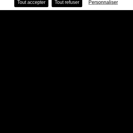
Tout accepter
Tout refuser
Personnaliser
MODE ÉCO
LES AMIS DU PALAIS DE TOKYO
NEWSLETTER
De l’art, des idées et toute l’actualité du Palais de
Tokyo dans votre boîte mail. Inscrivez-vous !