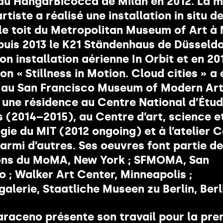
au HangarBicocca de Milan en 2012. La 
artiste a réalisé une installation in situ 
 le toit du Metropolitan Museum of Art à
puis 2013 le K21 Ständenhaus de Düsseld
n installation aérienne In Orbit et en 20
ion « Stillness in Motion. Cloud cities » a 
au San Francisco Museum of Modern Art.
 une résidence au Centre National d’Étu
s (2014–2015), au Centre d’art, science e
gie du MIT (2012 ongoing) et à l’atelier 
parmi d’autres. Ses oeuvres font partie d
ons du MoMA, New York ; SFMOMA, San
o ; Walker Art Center, Minneapolis ;
alerie, Staatliche Museen zu Berlin, Berl
raceno présente son travail pour la pre