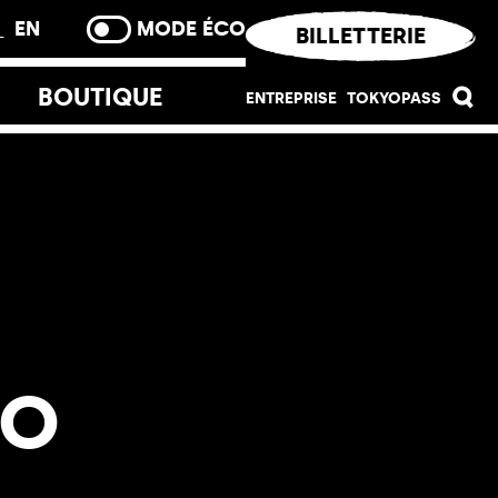
R
EN
MODE ÉCO
BILLETTERIE
BOUTIQUE
ENTREPRISE
TOKYOPASS
Evènementiel
Devenir partenaire
Palais Durable
Tokyo Art Club Entreprises
Ingénierie culturelle
Merci
NO