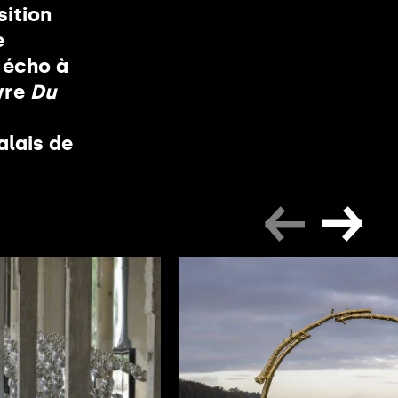
sition
e
 écho à
vre
Du
alais de