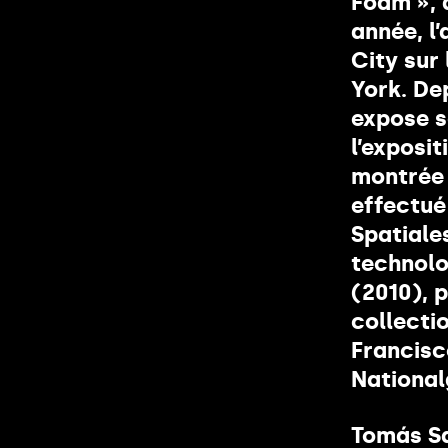
Foam », 
année, l’
City sur
York. De
expose so
l’exposit
montrée 
effectué
Spatiale
technolo
(2010), 
collecti
Francisc
Nationalg
Tomás Sa