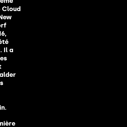
même
de Cloud
 New
orf
16,
été
 Il a
des
t
Calder
es
in.
mière