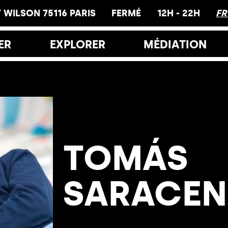
 WILSON 75116 PARIS
FERMÉ
12H - 22H
F
ER
EXPLORER
MÉDIATION
res et Accès
Le hamo
s
Visites
Ateliers
lais de Tokyo
TOMÁS
Éducation
iche
Inclusion
rairie
SARACE
Glossaire
estaurants
Hors les murs
yo