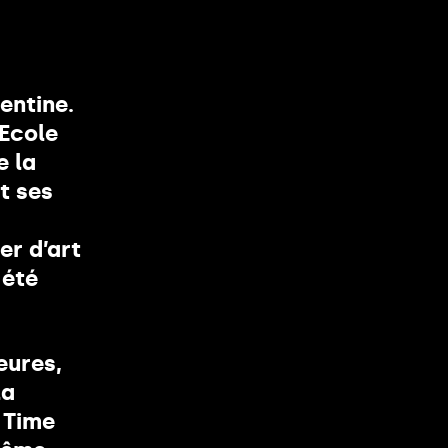
entine.
’Ecole
e la
t ses
er d’art
 été
eures,
la
 Time