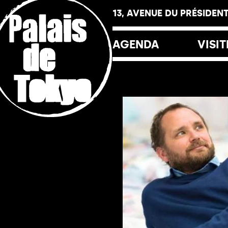
Panneau de gestion des cookies
13, AVENUE DU PRÉSIDENT
AGENDA
VISIT
Horai
Tarif
Le Pa
La Fr
La Lib
Les R
Le Yo