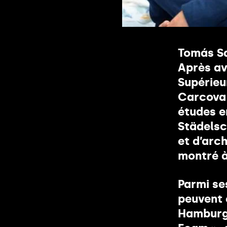
Vous 
Tomás Sa
Après av
Supérieu
Carcova 
études e
Städelsc
et d’arch
montré à
Parmi se
peuvent ê
Hamburge