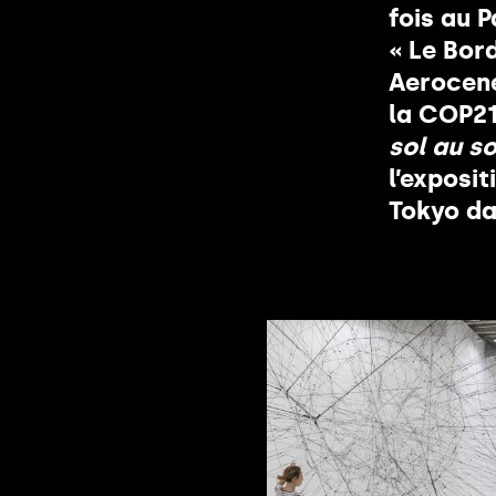
fois au P
« Le Bor
Aerocene
la COP21
sol au so
l’exposit
Tokyo da