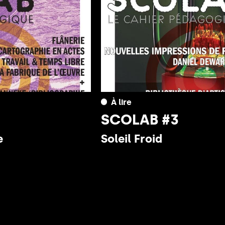
À lire
SCOLAB #3
e
Soleil Froid