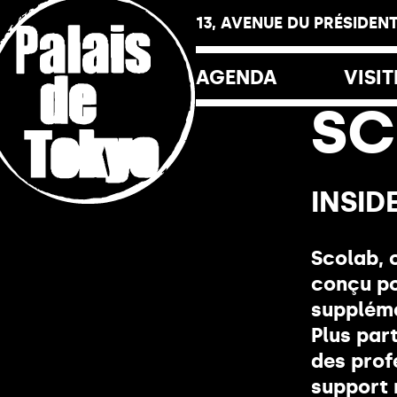
Panneau de gestion des cookies
13, AVENUE DU PRÉSIDENT
AGENDA
VISIT
SC
Horai
Tarif
INSID
Le Pa
Scolab, 
La Fr
conçu po
La Lib
suppléme
Plus par
Les R
des prof
support 
Le Yo