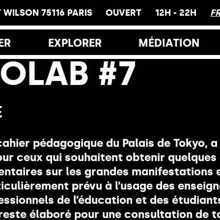
 WILSON 75116 PARIS
OUVERT
12H - 22H
F
ER
EXPLORER
MÉDIATION
OLAB #7
res et Accès
Le hamo
s
Visites
E
Ateliers
lais de Tokyo
cahier pédagogique du Palais de Tokyo, a
Éducation
iche
ur ceux qui souhaitent obtenir quelques 
Inclusion
rairie
ntaires sur les grandes manifestations 
ticulièrement prévu à l’usage des enseign
Glossaire
estaurants
essionnels de l’éducation et des étudiant
reste élaboré pour une consultation de t
Hors les murs
yo