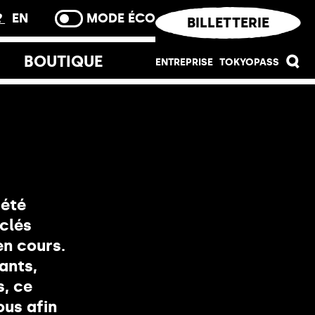
R
EN
MODE ÉCO
BILLETTERIE
BOUTIQUE
ENTREPRISE
TOKYOPASS
Evènementiel
Devenir partenaire
Palais Durable
Tokyo Art Club Entreprises
 été
Ingénierie culturelle
clés
Merci
en cours.
ants,
s, ce
ous afin