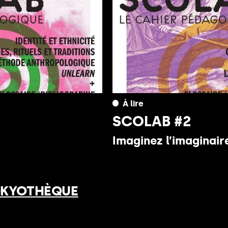
À lire
SCOLAB #2
Imaginez l’imaginair
OKYOTHÈQUE