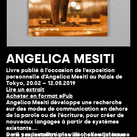
ANGELICA MESITI
Livre publié à l’occasion de l’exposition
personnelle d’Angelica Mesiti au Palais de
Tokyo, 20.02 – 12.05.2019
Lire un extrait
Acheter en format ePub
Angelica Mesiti développe une recherche
sur des modes de communication en dehors
de la parole ou de l’écriture, pour créer de
nouveaux langages à partir de systèmes
existants.
Dans ses installations vidéo, elle s’intéresse
– « Il y a peut-être plus de choses qui nous