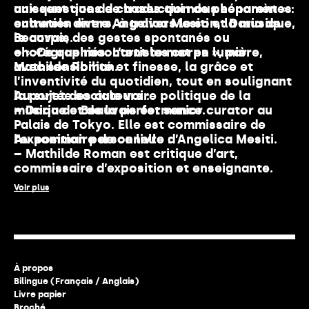
aux questions de traduction de phénomènes
unissent que de choses qui nous séparent » :
culturels divers, à travers le son, la musique,
entretien entre Angelica Mesiti et Daria de
le corps, des gestes spontanés ou
Beauvais.
chorégraphiés. L’artiste met en lumière,
– « Ce que racontent les corps », par
avec sensibilité et finesse, la grâce et
Mathilde Roman.
l’inventivité du quotidien, tout en soulignant
la portée sociale voire politique de la
Au sujet des auteurs :
musique et de la performance.
– Daria de Beauvais est senior curator au
Palais de Tokyo. Elle est commissaire de
Au sommaire de ce livre :
l’exposition personnelle d’Angelica Mesiti.
– Mathilde Roman est critique d’art,
commissaire d’exposition et enseignante.
Voir plus
À propos
Bilingue (Français / Anglais)
Livre papier
Broché