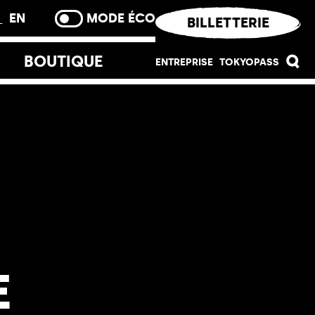
R
EN
MODE ÉCO
BILLETTERIE
BOUTIQUE
ENTREPRISE
TOKYOPASS
Evènementiel
Devenir partenaire
Palais Durable
Tokyo Art Club Entreprises
Ingénierie culturelle
Merci
E