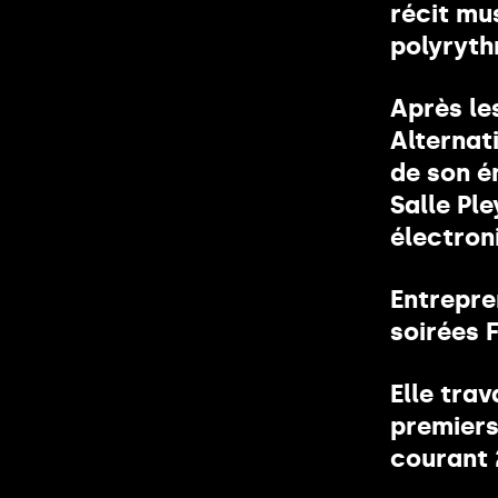
récit mu
polyryth
Après le
Alternat
de son é
Salle Pl
électron
Entrepren
soirées 
Elle tra
premiers
courant 