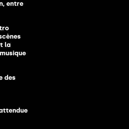
n, entre
tro
 scènes
t la
e musique
ve des
 attendue