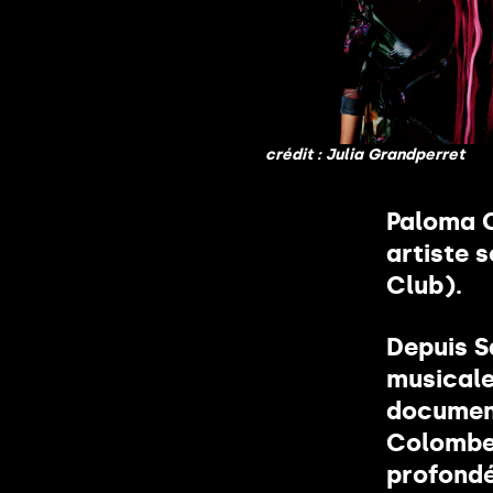
Vous 
crédit : Julia Grandperret
Paloma C
artiste 
Club).
Depuis S
musical
document
Colombe 
profondé