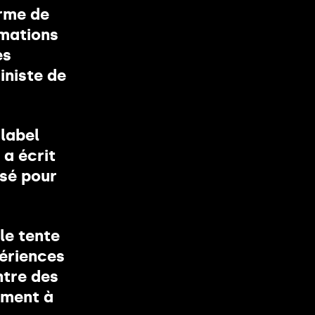
orme de
mmations
es
iniste de
 label
 a écrit
sé pour
le tente
périences
ntre des
ément à