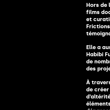
Hors de 
films do
et curat
Friction
témoigna
Elle a a
Habibi F
de nombr
des proj
À travers
de créer
d’altérit
éléments