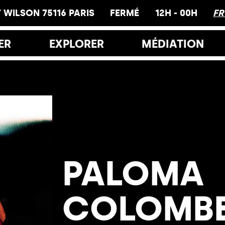
 WILSON 75116 PARIS
FERMÉ
12H - 00H
F
ER
EXPLORER
MÉDIATION
res et Accès
Le hamo
s
Visites
Ateliers
lais de Tokyo
Éducation
iche
PALOMA
Inclusion
rairie
COLOMB
Glossaire
estaurants
Hors les murs
yo