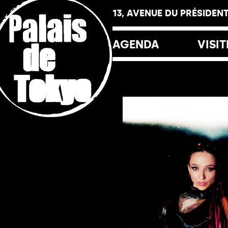
Panneau de gestion des cookies
13, AVENUE DU PRÉSIDENT
AGENDA
VISIT
Horai
Tarif
Le Pa
La Fr
La Lib
Les R
Le Yo