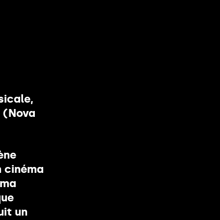
icale,
o (Nova
cène
n cinéma
oma
que
uit un