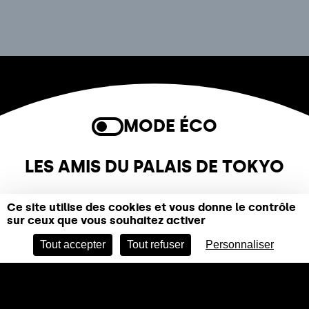
MODE ÉCO
LES AMIS DU PALAIS DE TOKYO
NEWSLETTER
Ce site utilise des cookies et vous donne le contrôle
sur ceux que vous souhaitez activer
De l’art, des idées et toute l’actualité du Palais de
Tokyo dans votre boîte mail. Inscrivez-vous !
Tout accepter
Tout refuser
Personnaliser
Nom*
Prénom*
Entrez votre adresse email pour vous inscrire*