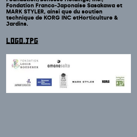
Fondation Franco-Japonaise Sasakawa et
MARK STYLER, ainsi que du soutien
technique de KORG INC etHorticulture &
Jardins.
logo.jpg