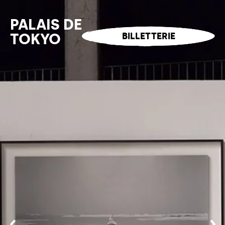
Panneau de gestion des cookies
PALAIS DE
TOKYO
BILLETTERIE
AGENDA
VISITER
EXPLORER