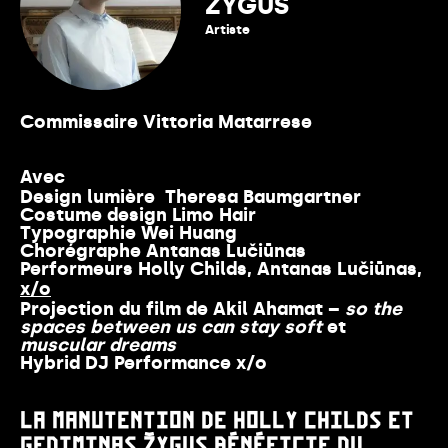
ŽYGUS
Artiste
Voir plus
Commissaire
Vittoria Matarrese
Avec
Design lumière
Theresa Baumgartner
Costume design
Limo Hair
Typographie
Wei Huang
Chorégraphe
Antanas Lučiūnas
Performeurs
Holly Childs, Antanas Lučiūnas,
x/o
Projection du film de
Akil Ahamat –
so the
spaces between us can stay soft
et
muscular dreams
Hybrid DJ Performance
x/o
LA MANUTENTION DE HOLLY CHILDS ET
GEDIMINAS ŽYGUS BÉNÉFICIE DU