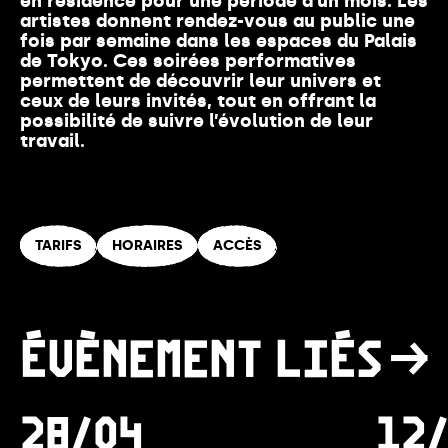
en résidence pour une période d’un mois. Les
artistes donnent rendez-vous au public une
fois par semaine dans les espaces du Palais
de Tokyo. Ces soirées performatives
permettent de découvrir leur univers et
ceux de leurs invités, tout en offrant la
possibilité de suivre l’évolution de leur
travail.
TARIFS
HORAIRES
ACCÈS
ÉVÈNEMENT LIÉS
28/04
12